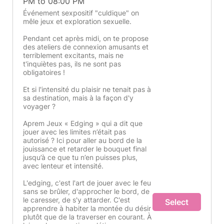
PM to 08:00 PM
Événement sexpositif "culdique" on
mêle jeux et exploration sexuelle.
Pendant cet après midi, on te propose
des ateliers de connexion amusants et
terriblement excitants, mais ne
t'inquiètes pas, ils ne sont pas
obligatoires !
Et si l'intensité du plaisir ne tenait pas à
sa destination, mais à la façon d'y
voyager ?
Aprem Jeux « Edging » qui a dit que
jouer avec les limites n’était pas
autorisé ? Ici pour aller au bord de la
jouissance et retarder le bouquet final
jusqu’à ce que tu n’en puisses plus,
avec lenteur et intensité.
L'edging, c'est l'art de jouer avec le feu
sans se brûler, d'approcher le bord, de
le caresser, de s'y attarder. C'est
Select
apprendre à habiter la montée du désir
plutôt que de la traverser en courant. À