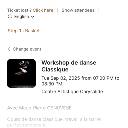
Ticket lost ?
Click here
|
Show attendees
|
English
Step 1 : Basket
Change event
Workshop de danse
Classique
Tue Sep 02, 2025 from 07:00 PM to
08:30 PM
Centre Artistique Chrysalide
Avec Marie-Pierre GENOVESE
Cours de danse classique, travail à la barre,
perfectionnement.