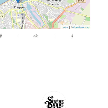
| ©
Leaflet
OpenStreetMap