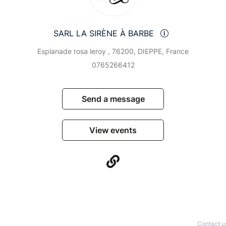
SARL LA SIRÈNE À BARBE
Esplanade rosa leroy , 76200, DIEPPE, France
0765266412
Send a message
View events
Contact u