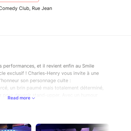
 Comedy Club, Rue Jean
 performances, et il revient enfin au Smile
e exclusif ! Charles-Henry vous invite à une
 l’honneur son personnage culte :
vorcé, un brin paumé mais totalement déterminé,
er pour devenir stand-upper. Avec un humour
Read more
armante, il nous embarque dans son parcours
e et vie de famille, jonglant entre punchlines et
ux grandes questions de société – féminisme,