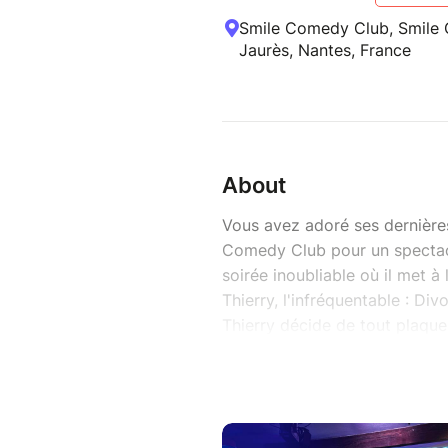
Smile Comedy Club, Smile
Jaurès, Nantes, France
About
Vous avez adoré ses dernières
Comedy Club pour un spectacl
soirée inoubliable où il met à
Thierry, l'infréquentable : Di
Thierry décide de tout plaqu
grinçant et une sincérité dés
chaotique entre rêves de gloir
réalités du quotidien.
Des absurdités de l’époque a