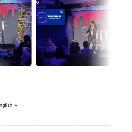
in relou – tout y passe ! Thierry ose tout, quitte
tacle mordant, hilarant et furieusement actuel,
réfléchir… malgré nous !
 2026 à 21h00 au Smile Comedy Club !
découvrir ou redécouvrir le talent inégalable de
s à rire comme jamais au Smile Comedy Club
ierry Stand-Up. !