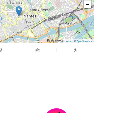
−
| ©
Leaflet
OpenStreetMap