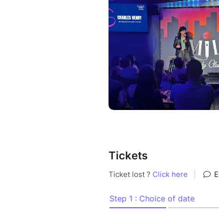
charge mentale, diversité, vois
à être infréquentable. Un spec
où chaque rire nous pousse à 
Et c'est Mercredi 08 Juillet
Ne manquez pas l’occasion de 
Charles-Henry. Et soyez prêt
avec son personnage culte Th
Tickets