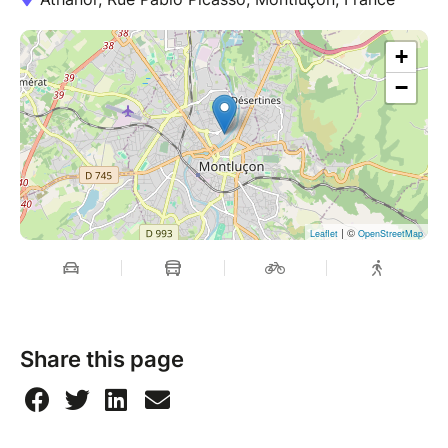
+
−
| ©
Leaflet
OpenStreetMap
Share this page