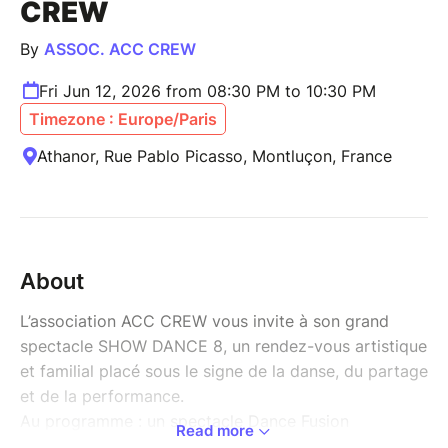
CREW
By
ASSOC. ACC CREW
Fri Jun 12, 2026 from 08:30 PM to 10:30 PM
Timezone : Europe/Paris
Athanor, Rue Pablo Picasso, Montluçon, France
About
L’association ACC CREW vous invite à son grand
spectacle SHOW DANCE 8, un rendez-vous artistique
et familial placé sous le signe de la danse, du partage
et de la performance.
Au programme : un spectacle Dance Fusion
Read more
dynamique et immersif, mêlant différents styles