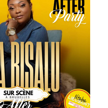
Vilvoorde
on unique de clôturer le week-end dans une
e aux côtés de Sila BISALU !