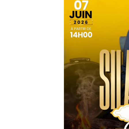
Haesendonckstraat 81, 1800 
???? Infoline :
+33 6 51 61 53 23
+32 465 19 93 76
Ne manquez pas cette occasi
ambiance conviviale et festiv
aisissez votre description