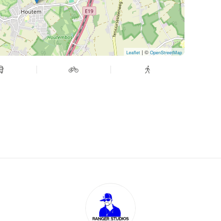
| ©
Leaflet
OpenStreetMap