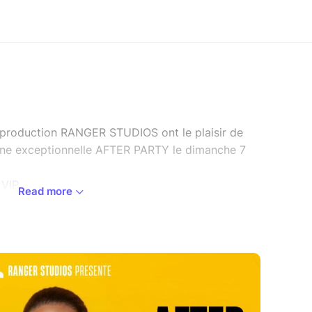
 production RANGER STUDIOS ont le plaisir de
 une exceptionnelle AFTER PARTY le dimanche 7
VIP.
Read more
 prolonger l’expérience et partager encore un
féré, vous pouvez réserver dès maintenant
ive
partir de 14h00