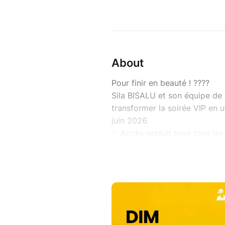
About
Pour finir en beauté ! ????
Sila BISALU et son équipe de
transformer la soirée VIP en
juin 2026.
✨ Accès gratuit pour tous les 
Pour tous ceux qui souhaitent
moment avec leur artiste pré
???? Boissons
???? Grillades
???? Musique & ambiance fest
???? Dimanche 7 juin 2026 à 
???? Steenblockhoeve