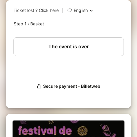
Mexique, le projet a véritablement pris vie en
2005 lorsqu’il a eu l’opportunité d’étudier au
Conservatoire Royal d’Anvers et de rencontrer
des musiciens talentueux partageant son envie
de créer et de mélanger les styles musicaux.
De cette rencontre est née une longue
complicité musicale, pleine d’aventures
sonores magiques. Les différentes cultures,
saveurs, traditions et influences des membres
du groupe (originaires du Mexique, de Cuba,
du Honduras, du Chili, d’Espagne et de
Belgique) forment un mélange unique : funk,
ska, reggae, merengue, rock’n’roll, salsa, hip-
hop et une subtile touche de punk. Refusant
de se limiter à un seul genre, ils décrivent leur
musique comme du “mestizo funk’n roll”.
Menés par leur énergique frontman Rockman
Santos, ils ont fait danser les foules lors de
festivals en Belgique, aux Pays-Bas et en
France, dont Couleur Café, Pole Pole,
PaasPop, Zwarte Cross, Mano Mundo, Afro
Latino, et bien d’autres. Après deux albums
complets et un EP, ils travaillent actuellement