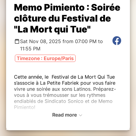
Memo Pimiento : Soirée
clôture du Festival de
"La Mort qui Tue"
Sat Nov 08, 2025 from 07:00 PM to
11:55 PM
Timezone : Europe/Paris
Cette année, le Festival de La Mort Qui Tue
s’associe à La Petite Fabriek pour vous faire
vivre une soirée aux sons Latinos. Préparez-
vous à vous trémousser sur les rythmes
endiablés de Sindicato Sonico et de Memo
Pimiento!
Read more
SINDICATO SONICO est un groupe explosif de
cross-over (
mestizo
) basé à Anvers, en
Belgique. Créé à l’origine par Roman Santos au