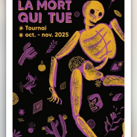
sur la production de leur troisième LP. En bref
: un groupe qui garantit un show spectaculaire
de rythmes et de mouvements, et une
atmosphère irrésistible pour faire danser et
vibrer le public !
MEMO PIMIENTO nous fera danser avec son
électro cumbia ! Memo Pimiento est un
producteur musical mexicain installé depuis
plus de dix ans à Bruxelles. Il se consacre à
combiner instruments électroniques et
rythmes latinos, principalement la cumbia. Ses
performances live sont à la fois innovantes et
organiques : il joue en direct sur des
synthétiseurs, boîtes à rythmes, séquenceurs,
pédales d’effets et bandes sonores avec
lesquelles il interagit constamment. En DJ set,
il mélange les classiques de la cumbia
sonidera mexicaine avec des synthétiseurs et
des rythmes électroniques, créant une
véritable avalanche sonore festive et
irrésistiblement dansante.