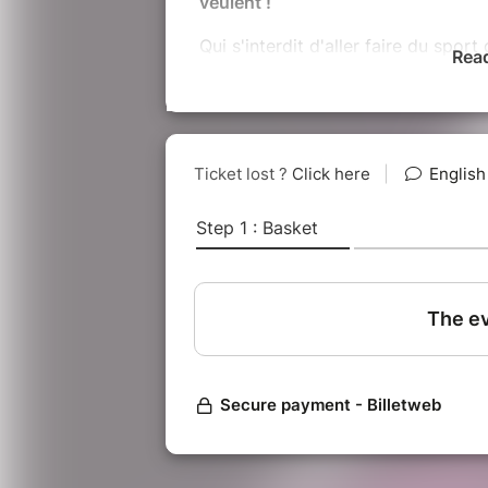
veulent !
Qui s'interdit d'aller faire du sport
Rea
regard, une reflexion, une tension 
On y pense toutes. On est toutes 
d'insécurité, peu importe où l'on h
sud. Et c'est insupportable. Un g
ré appropriation de l'espace urbain
violences sexistes et sexuelles fa
Les Sine Qua Non Squad sont des s
pour principalement permettre aux
public. Ces sessions interviennent
Sine Qua Non Run qui sera organis
Après avoir couru dans des lieux o
sécurité : à Saint Denis, Stalingrad
dans la forêt de Saint Germain en
délocalise en Suisse à Genève.
Le 14 juin 2019, a eu lieu en Suiss
dernière mobilisation dans le pays 
000 de personnes se sont réunies p