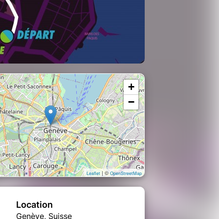
+
−
| ©
Leaflet
OpenStreetMap
Location
Genève, Suisse