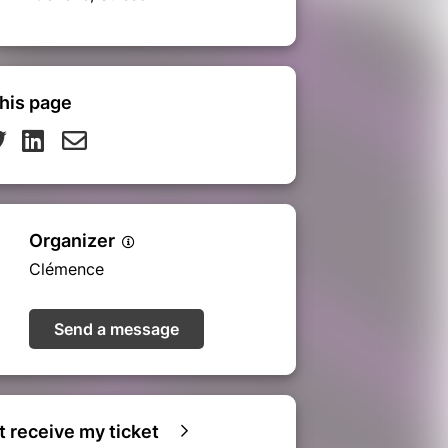
his page
Organizer
Clémence
Send a message
ot receive my ticket