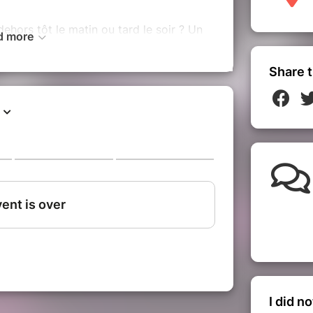
 dehors tôt le matin ou tard le soir ? Un
d more
un peu glauque, un réel malaise ?
concernées par ce sentiment
abite : en ville, en campagne, du nord au
Share t
rand mouvement est en marche. Pour la
 pour les femmes. Pour lutter contre les
îtes aux femmes.
essions running et coaching mixtes
 femmes de se réaproprier l'espace
 en amont de la seconde édition de la
ée en octobre 2019.
ù les runneuses ne se sentent pas en
, Aubervilliers, sur les quais ou encore
 Laye, la Sine Qua Non Squad se
e la "grève des femmes", 28 ans après la
pour l'égalité des genres. Plus de 500
I did n
our revandiquer l'égalité entre les