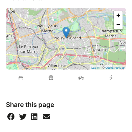
+
−
| ©
Leaflet
OpenStreetMap
Share this page