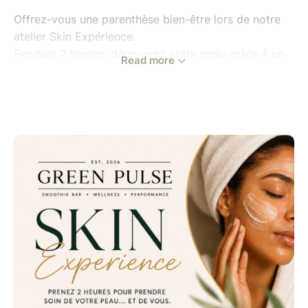
Offrez-vous une parenthèse bien-être lors de notre
atelier Skin Expérience.
Pendant 2 heures, découvrez votre peau grâce à un
Read more
diagnostic personnalisé et apprenez à adopter une
routine adaptée à vos besoins.
Au programme
* Diagnostic de peau personnalisé
* Découverte des soins HL SKIN
* Conseils personnalisés
* Atelier d'auto-massage du visage
* Cocktail bien-être offert
* Moment convivial en petit comité
**Places :** 6 participantes maximum par session
**Adresse :**