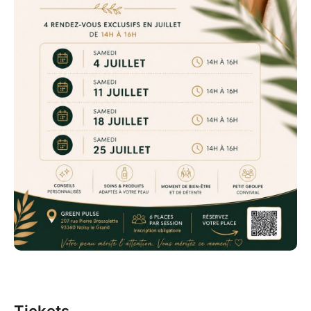
Green Pulse
207 rue Pierre Brossolette
93360 Noisy-le-Grand
**Informations importantes**
• L'atelier dure environ 2 heures.
• Merci d'arriver 5 à 10 minutes avant le début de
l'atelier.
• Si possible, venez sans maquillage afin de profiter
pleinement du diagnostic de peau et des soins.
• Toute réservation est définitive et non
remboursable. En cas d'empêchement, merci de nous
prévenir dès que possible.
• Des photos et vidéos pourront être réalisées
pendant l'expérience afin de partager l'ambiance de
nos ateliers sur nos supports de communication.
• Si vous ne souhaitez pas apparaître sur ces
Tickets