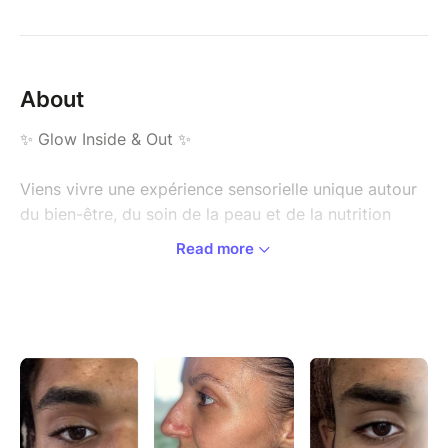
About
✨ Glow Inside & Out ✨
Viens vivre une expérience sensorielle unique autour
du bien-être, du soin de la peau et de la nutrition
Read more
Le temps d’un moment 100 % détente, découvre la
nouvelle gamme HL SKIN| AI et plonge dans un
univers beauté & bien-être comme tu ne l’as jamais
vécu
Au programme :
Atelier découverte des soins HL SKIN| AI
Auto-massage et moment détente