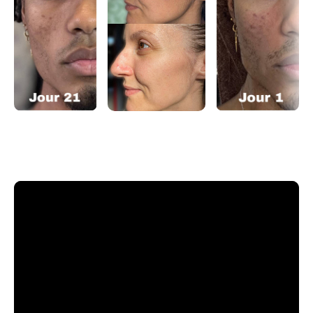
Bilan bien-être
Thé bien-être offert à l’arrivée
Brunch inclus
⚠️ Seulement 6 places disponibles !
Réserve vite ton moment glow
Infos pratiques
Date : 9 novembre 2025
Lieu : Neuilly Plaisance (adresse complète sera
communiquée en privé)
Heure : 14h – 16h
Participation : 15 € / personne
Rappel : Les billets ne sont pas remboursables, avec
possibilité de participer au prochain événement !