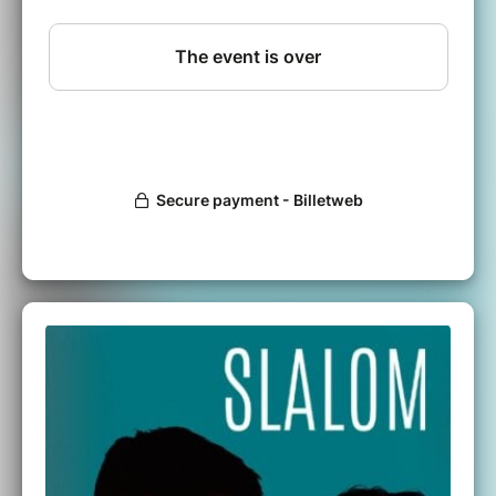
Il a été sélectionné en compétition officielle,
en 2020, au Festival de Cannes.
Le film dénonce les agressions sexuelles dans
le milieu du sport.
Durée :
1H32
Drame / France-Belgique / 2020
Diffusion en VF
Film proposé par la Mission Égalité/Diversité de
l’Université d’Orléans, dans le cadre de la
Journée internationale de lutte contre les
violences faites aux femmes