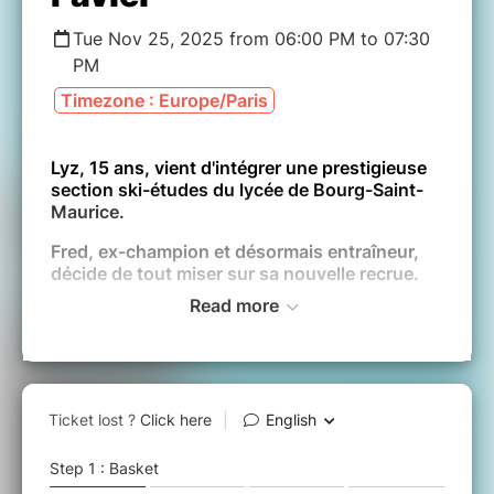
Tue Nov 25, 2025 from 06:00 PM to 07:30
PM
Timezone : Europe/Paris
Lyz, 15 ans, vient d'intégrer une prestigieuse
section ski-études du lycée de Bourg-Saint-
Maurice.
Fred, ex-champion et désormais entraîneur,
décide de tout miser sur sa nouvelle recrue.
Read more
Galvanisée par son soutien, Lyz s'investit à
corps perdu, physiquement et
émotionnellement.
Elle enchaîne les succès mais bascule
rapidement sous l'emprise absolue de Fred...
Ce film est le premier long métrage de fiction
de la réalisatrice Charlène Favier.