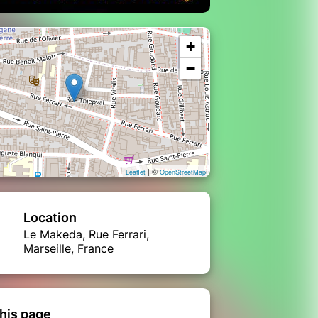
+
−
| ©
Leaflet
OpenStreetMap
Location
Le Makeda, Rue Ferrari,
Marseille, France
his page