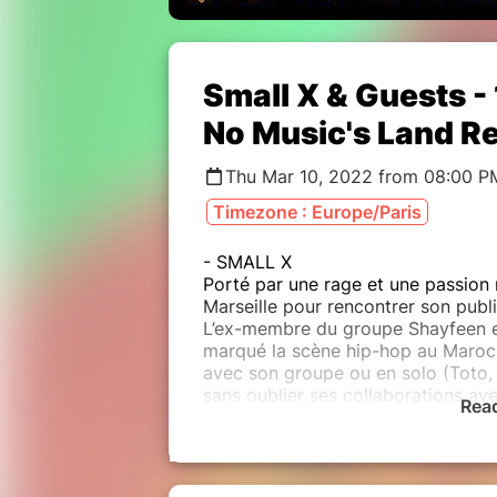
Small X & Guests -
No Music's Land R
Thu Mar 10, 2022 from 08:00 P
Timezone : Europe/Paris
- SMALL X
Porté par une rage et une passion r
Marseille pour rencontrer son publ
L’ex-membre du groupe Shayfeen est
marqué la scène hip-hop au Maroc.
avec son groupe ou en solo (Toto, 
sans oublier ses collaborations av
Rea
internationaux comme Dosseh, Lacr
Avec « Phoenix », son premier EP,
d'espoir et d'introspection envers
sur des prods hybrides dans le te