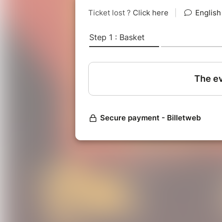
IG : shorturl.at/aikwE
- DJ SAMY (Warm up & Dj set)
Artiste officiel et ambassadeur Nu
travers le monde, DJ Samy allume s
années 90. Activiste Hip Hop inter
Scratcheverywhere dont le lancem
Chip Shop à Londres en 2018. Lieu
Londonienne. Il participe dans la
World DJ Championships à Londres,
de la compétition en 2019, 2020 e
IG : shorturl.at/govS9