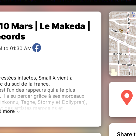
 10 Mars | Le Makeda |
ecords
M to 01:30 AM
estées intactes, Small X vient à
ic du sud de la france.
 l’un des rappeurs qui a le plus
 Il a su percer grâce à ses morceaux
Inkonnu, Tagne, Stormy et Dollypran),
ec des artistes marocains et
d more
im, ou encore Caballero et JeanJass.
 Small X veut porter un message
 la jeunesse de son pays, en s'appuyant
mps.
Share t