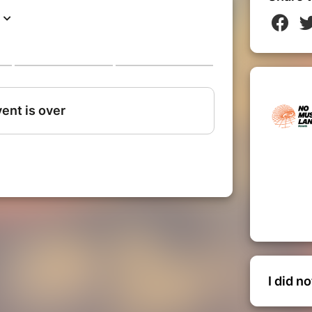
mark (Usa) parmi 25 autres artistes à
es premières platines à la fin des
national, il est fondateur du mouvement
ent a connu un grand succès au fameux
 incontournable de la scène Hip Hop
 même année à la 34ème édition des DMC
 avant de rejoindre la team des juges
t 2021.
I did n