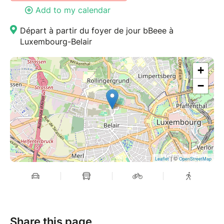
Add to my calendar
l’alimentation. Ces temps sont complétés par des
grands jeux, des activités de coopération et des
Départ à partir du foyer de jour bBeee à
situations ludiques favorisant l’entraide, la
Luxembourg-Belair
communication et l’esprit d’équipe, ainsi que par une
sensibilisation au lien entre agriculture et biodiversité,
+
par exemple grâce à la création d’hébergements
−
simples pour des animaux sauvages de passage.
À travers cette immersion, les participants vivent une
expérience collective structurante, développent leur
sens de l’observation, de la responsabilité et du
respect du vivant, tout en découvrant un territoire
rural où se croisent patrimoine, savoir-faire agricoles
| ©
Leaflet
OpenStreetMap
et vie quotidienne.
Tous les autres détails pratiques et logistiques sont
disponibles dans les FAQ de notre site internet:
https://www.bandustages.lu/faq
Share this page