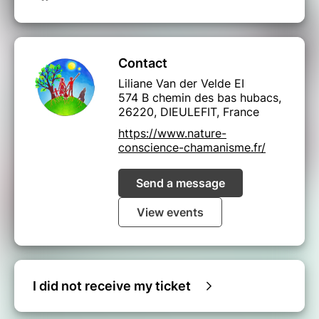
Ce soin est un processus auquel vous collaborez pour
qu’il soit efficace : en préparant l’espace, en étant
présent et réceptif pour intégrer les ressources
apportées durant le soin jusque dans votre corps.
Contact
Voici comment bien vous préparer :
Liliane Van der Velde EI
574 B chemin des bas hubacs,
éteindre toutes les autres applications sur
26220, DIEULEFIT, France
Internet chez vous (y compris streaming ou
https://www.nature-
skype) pour avoir suffisamment de débit pour
conscience-chamanisme.fr/
recevoir le Webinaire en live ; il est mieux
d’avoir une connexion par câble Ethernet si
possible
Send a message
Si vous utilisez le wi-fi il vous faut vous asseoir
View events
à distance de l’écran qui ne doit pas être posé
sur vous pour éviter les interférence durant le
soin
L’usage d’écouteurs favorise la qualité du son et
votre centrage pour être réceptif au soin
I did not receive my ticket
Soyez dans un endroit calme où vous ne serez
pas dérangés, éviter d’autres interférences