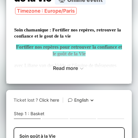
Timezone : Europe/Paris
Soin chamanique : Fortifier nos repères, retrouver la
confiance et le gout de la vie
Fortifier nos repères pour retrouver la confiance et
le goût de la Vie
avec Liliane van der Velde et l’équipe de thérapeutes
Read more
Nature Conscience Chamanisme. Liliane a développé
l’Approche Chamanique de la Thérapie ACT®
SI...
Vous êtes en perte d’envie, de confiance, de
stabilité, vous vous sentez déconnecté du sens de la vie
? Et vous souhaitez être acteur de votre vie …
SI...
Vous voulez retrouver des repères sains, sentir le
lien avec le vivant et votre propre nature?
Dans cet atelier, nous faisons appel aux champs-esprits