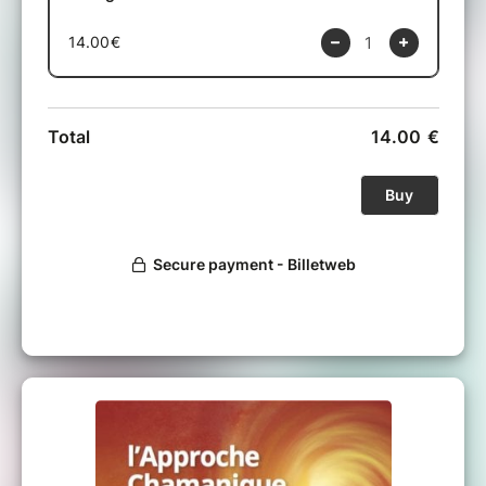
de la nature pour recevoir les ressources nécessaires
pour renforcer notre lien à la Vie, retrouver des repères
sains, et la confiance pour vivre avec plus de joie et de
plaisir.
Vous collaborerez activement au soin et pourrez
entretenir le lien aux ressources reçues pour les intégrer
dans votre quotidien.
Cet atelier fait partie d’une série de soins, qui peuvent
être suivis séparément. Pour des résultats en profondeur
et une pratique régulière, vous pouvez suivre la série
d’ateliers.
Depuis la vision ancestrale, l’univers et la nature sont
intelligents et bienveillants, et nos symptômes sont des
appels à évoluer ; il nous faut juste réapprendre à œuvrer
ensemble !
L'Approche Chamanique de la Thérapie ACT soigne les
troubles de l’humain en perte de repères, dans ses
symptômes physiques jusqu’au plan spirituel. Elle
apporte les ressources naturelles manquantes pour