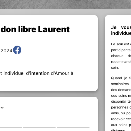
 don libre Laurent
Je vous
individu
Le soin est 
, 2024
participan
chaque d
recommande
soin.
t individuel d'intention d'Amour à
Quand je f
séminaire
des demande
ces soins ma
disponibili
personnes q
amis, ou po
recevoir ce
aux soins p
distance.