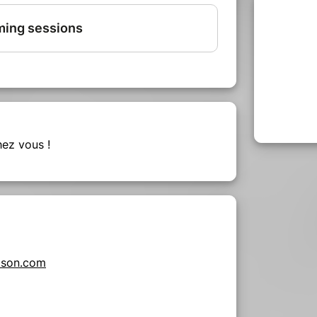
hez vous !
rison.com