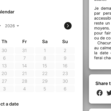
Je deman
par per
accessib
reste un
moyens.
pour fai
ou de co
Chacun 
au calme
la date 
ferai cha
Share t