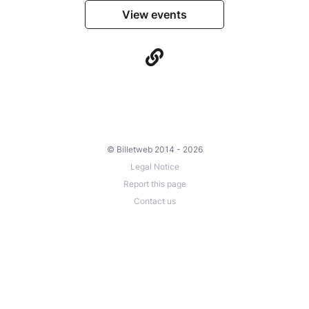
Pleine Lune
View events
Timing Divin pour vivre une forme de Reset
Transcendance de mémoires cellulaires liées à la
Femme, à la Mère
Syntonisation Feminin Masculin
Ether Matière
Dissolution, decristallisation de tout ce qui n'est plus,
tout ce qui est obsolète
© Billetweb 2014 - 2026
Les masques du personnage tombent et laissent
Legal Notice
place à l'Etre
Report this page
Ouverture Absolue à ce qui Est, ce qui se présente
Contact us
En Evidence
Un peu plus en détail, ce qui peut se vivre durant un
Soin selon les besoins du moment :
Régénération, RéInformation des Organes, Fluides,
Fascias, Os etc..., Régulation du Système Nerveux,