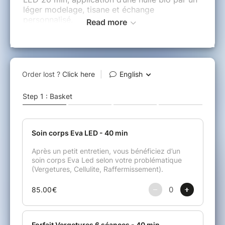
léger modelage, tisane et échange
personnalisé.
Read more
Dès la première séance, le résultat peut être
visible mais il faudra faire plusieurs séances
pour un résultat durable.
Les cures en photobiomodulation se font sur
plusieurs séances pour permettre une action
progressive et durable sur la peau. Les cures
sont la formule la plus efficace et la plus
cohérente pour obtenir des résultats visibles.
Achetez votre séance et prenez rendez-vous
sur mon site internet via le bouton "Prendre
rendez-vous".
Bienvenue dans la nouvelle génération de
soins par la Lumière
Au plaisir de prendre soin de vous,
Ludmila