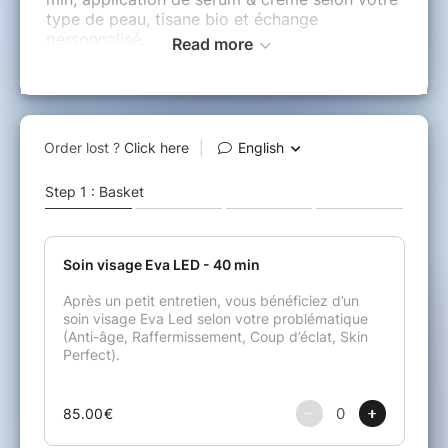
type de peau, tisane bio et échange
personnalisé.
Read more
Dès la première séance, le résultat peut être
visible mais il faudra faire plusieurs séances
pour un résultat durable.
Les cures en photobiomodulation se font sur
plusieurs séances pour permettre une action
progressive et durable sur la peau. Les cures
sont la formule la plus efficace et la plus
cohérente pour obtenir des résultats visibles.
Achetez votre séance et prenez rendez-vous
sur mon site internet via le bouton "Prendre
rendez-vous".
Bienvenue dans la nouvelle génération de
soins par la Lumière.
Au plaisir de prendre soin de vous,
Ludmila