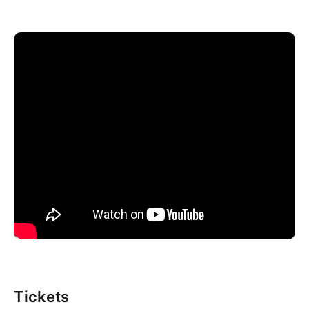
experts en reprises créatives, réinventent ces
morceaux intemporels en les habillant de jazz
manouche et d’electro swing.
Forts de plus de 600 spectacles, ils continuent de
captiver le public avec leur nouveau spectacle « Jazz
will survive ».
Ce groupe talentueux s’emploie à moderniser vos
chansons préférées, alliant humour et virtuosité.
Préparez-vous à danser et à chanter avec eux, car
leur objectif est clair : faire en sorte que le jazz
survive !
Tout public
Durée 2h
Placement libre
Tickets