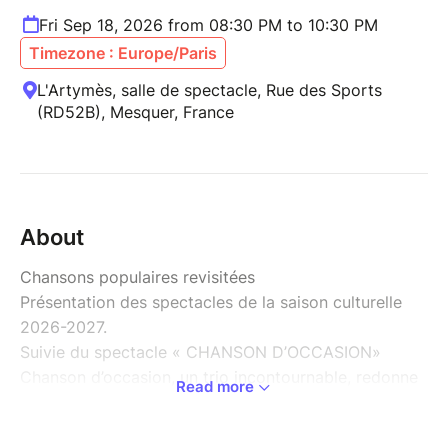
Fri Sep 18, 2026 from 08:30 PM to 10:30 PM
Timezone : Europe/Paris
L'Artymès, salle de spectacle, Rue des Sports
(RD52B), Mesquer, France
About
Chansons populaires revisitées
Présentation des spectacles de la saison culturelle
2026-2027.
Suivie du spectacle « CHANSON D’OCCASION»
Chanson d’occasion, un trio incontournable, redonne
Read more
vie aux classiques de la chanson populaire avec une
touche enjouée et unique. Jean, François et Manolo,