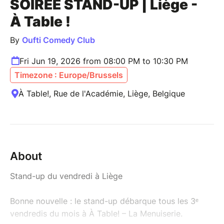
SOIRÉE STAND-UP | Liège -
À Table !
By
Oufti Comedy Club
Fri Jun 19, 2026 from 08:00 PM to 10:30 PM
Timezone : Europe/Brussels
À Table!, Rue de l'Académie, Liège, Belgique
About
Stand-up du vendredi à Liège
Bonne nouvelle : le stand-up débarque tous les 3ᵉ
vendredis du mois à À Table! – La Menuiserie.