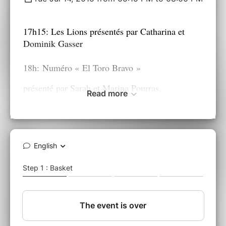
17h15: Les Lions présentés par Catharina et
Dominik Gasser
18h: Numéro « El Toro Bravo »
présenté par Sarah et Marina Pourras,
Read more
Ballet équestre de deux cavalières et leurs
chevaux -
face à face entre le toro et le torero - voltige
cosaque
18h15-20h: Dress Code ROUGE et BLANC
pour la soirée à thème
Cliquez sur les images à droite pour voir
l'affiche de la soirée Feria et le déroulement de
la soirée!