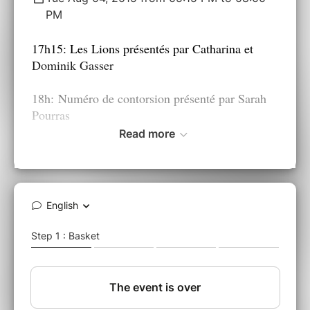
PM
17h15: Les Lions présentés par Catharina et
Dominik Gasser
18h: Numéro de contorsion présenté par Sarah
Pourras
Read more
18h15-20h: Démonstration + Initiation Tango
argentin par Gaëtan et Maria
(
Vous pourrez
aussi être initiés au polo sur cheval de bois, et
même improviser un match de foot sur le terrain
de polo !) au cours de la soirée à thème.
Cliquez sur les images à droite pour voir
l'affiche de la soirée Argentine et le déroulement
de la soirée!