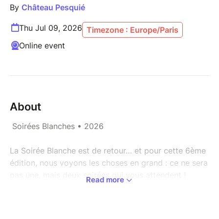
By
Château Pesquié
Thu Jul 09, 2026
Timezone : Europe/Paris
Online event
About
Soirées Blanches • 2026
La Soirée Blanche est de retour… et pour cette 6ème
édition, nous voyons les choses en grand : ce ne sera
pas une, mais deux soirées qui vous attendent !
Read more
Retrouvez-nous le jeudi 09 juillet 2026 et/ou le
vendredi 10 juillet 2026. La soirée du 10 juillet est
désormais complète.