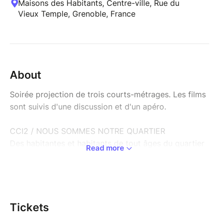
Maisons des Habitants, Centre-ville, Rue du
Vieux Temple, Grenoble, France
About
Soirée projection de trois courts-métrages. Les films
sont suivis d'une discussion et d'un apéro.
CCI2 / NOUS SOMMES NOTRE QUARTIER
Des habitantes et habitants de tout âges du quartier
Read more
Notre-Dame parlent de leur vie ici.
COLLECTIF K-LI-P / SECRETS ET MYSTERES
Dans ce film créé avec les habitants du quartier
Alma/ Très Cloîtres, la chorégraphe et le plasticien du
Tickets
COLLECTIF K-LI-P cherchent et rassemblent des