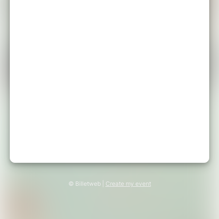
© Billetweb |
Create my event