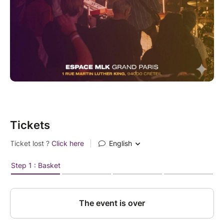
Expression prophétique
Communion fraternelle
Un espace pour accueillir le Roi ensemble
Informations pratiques
Date : Vendredi 27 juin
Horaire : 20h30
Lieu : Espace MLK Grand Paris
Adresse : 1 rue Martin Luther King, 94000 Créteil
Entrée gratuite (inscription recommandée)
Tickets
Nous avons hâte de vivre ce temps avec vous et de
voir ce que Dieu accomplira au milieu de son peuple.
Invitez vos amis, partagez l'événement autour de
vous et venez accueillir le Roi avec nous !
#FreeWorship #AccueillonsLeRoi #Louange