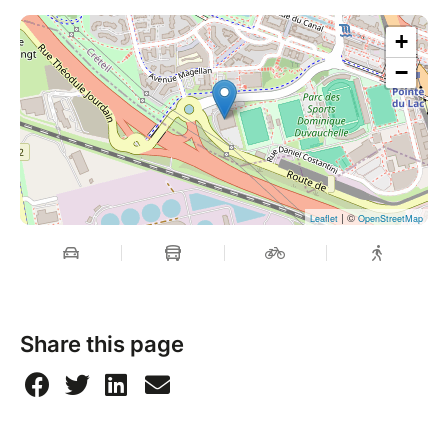
+
−
| ©
Leaflet
OpenStreetMap
Share this page