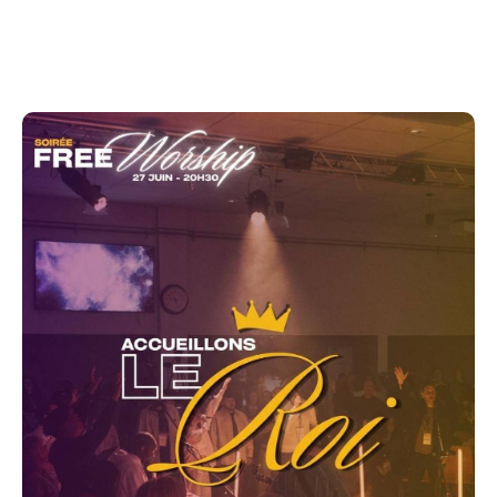
La team Free Worship vous donne rendez-vous le
vendredi 27 juin à 20h30 pour une soirée
exceptionnelle placée sous le thème : « Accueillons le
Roi »
Dans un monde où tout va vite, prenons le temps de
nous arrêter pour honorer la présence de Jésus, le roi
des rois. Cette soirée sera un moment d'adoration
intense, de communion fraternelle et de recherche
profonde du cœur de Dieu.
✨ Venez comme vous êtes, avec un cœur disposé à
le rencontrer.
Au programme
Louange inspirée et passionnée
Temps d'adoration dans la présence de Dieu
Intercession collective