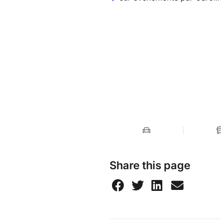
place n'est pas garantie.
⭐Contrôles de sécurité possib
⭐Alcool interdit sur les quais
⭐Très forte affluence autour d
Share this page