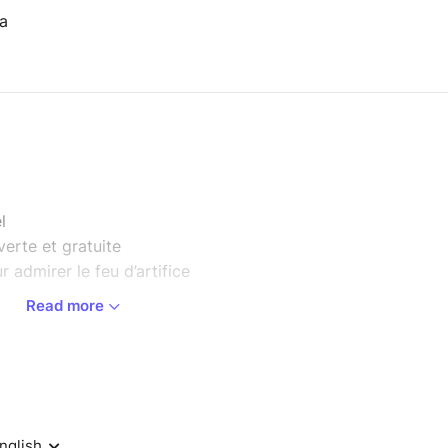
a
l
erte et gratuite
r admirer le feu d’artifice
Read more
nous et dis bonjour au groupe WhatsApp.
sans profit mais anti scams.
rouver un bon emplacement et installation du