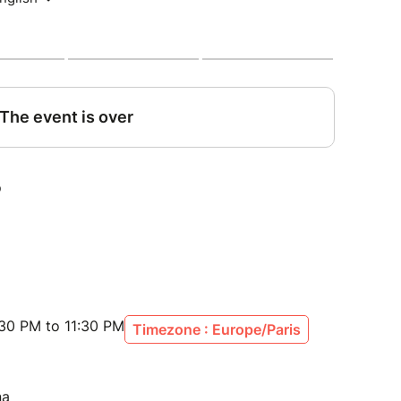
ill
 en attendant le spectacle
lle
ans le quartier des pompiers
cks)
:30 PM to 11:30 PM
Timezone : Europe/Paris
e pour être avec nous, plus tard de 20h00, votre
na