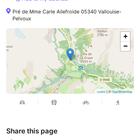
Pré de Mme Carle Ailefroide 05340 Vallouise-
Pelvoux
+
−
| ©
Leaflet
OpenStreetMap
Share this page