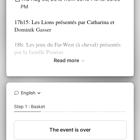
PM
17h15: Les Lions présentés par Catharina et
Dominik Gasser
18h: Les jeux du Far-West (à cheval) présentés
par la famille Pourras
Read more
18h15-20h: Initiation au lasso à pied au cours de
la soirée à thème
Cliquez sur les images à droite pour voir
l'affiche de la soirée Far-West et le déroulement
de la soirée!
Toutes les informations ici