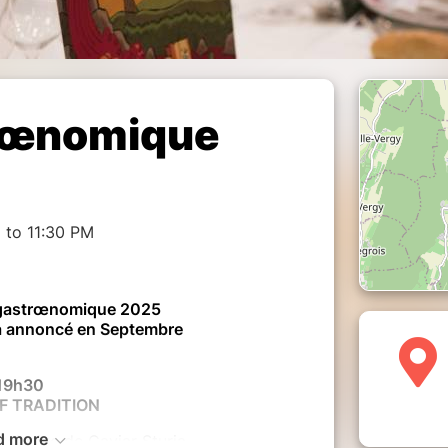
trœnomique
 to 11:30 PM
 gastrœnomique 2025
a annoncé en Septembre
19h30
IF TRADITION
d more
clusive de Caviar Sturia