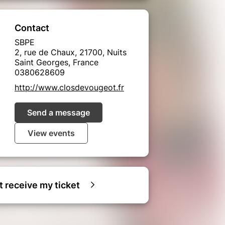
Contact
SBPE
2, rue de Chaux, 21700, Nuits
Saint Georges, France
0380628609
http://www.closdevougeot.fr
Send a message
View events
ot receive my ticket