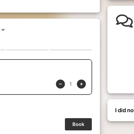
RE ASSIETTE
Cod Codec
cru "Beauregard" 2014​
ORURE
tte du Château du Clos de Vougeot
d'Or 2023 Tastevinage
ME ASSIETTE
I did n
le de Bresse aux morilles
ru "Les Poulettes" 2023 Tastevinage