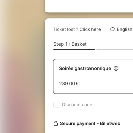
PREMIÈ
Cod 
Chablis premier 
D
Les mythiques œufs en meure
Bourgogne Côte 
DEUXIÈ
Médaillon de volail
Nuits-Saint-Georges premier c