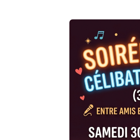
???? Le Rendez-vous
Quand ? Ce samedi 30 ma
Où ? À l'Espace Paul Bert
atypique et chaleureux.
✨ Au programme :
Ici, aucune pression ! La soir
maximum pour que chacun se s
Boire un verre & discuter
papoter, refaire le monde 
soirée se déroulera sans 
d'occupation de l'espace,
Le Karaoké pour décompre
importe ! La musique est l
votre rythme.
Ne restez pas seul(e) ce week
participants pour préserver c
???? Soirée Karaoké Célibata
Vous vivez seul(e), le céliba