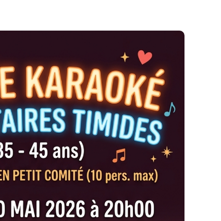
i, dès 20h00.
 (249 rue Paul Bert, Lyon 3e) — un lieu
ée est limitée à un petit comité de 10 personnes
ente parfaitement à l'aise.
 de tout : Installez-vous confortablement pour
et échanger en toute liberté. (À noter : la
alcool, conformément à notre autorisation
 mais avec de superbes boissons softs !)
sser : Que vous chantiez bien ou faux, peu
à pour s'amuser, rire et briser la glace à
-end. Les places sont strictement limitées à 10
ette ambiance intimiste, pensez à réserver !
ires Timides (35-45 ans)
t vous pèse un peu, ou la timidité vous empêche