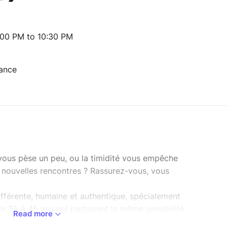
:00 PM to 10:30 PM
rance
t vous pèse un peu, ou la timidité vous empêche
e nouvelles rencontres ? Rassurez-vous, vous
fférente, humaine et authentique, spécialement
de 35 à 45 ans qui partagent la même sensibilité
Read more