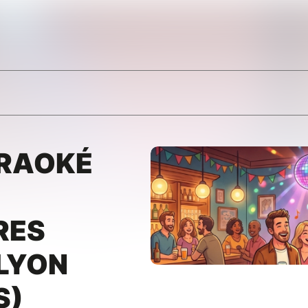
ARAOKÉ
RES
 LYON
S)