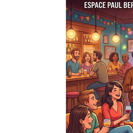
de sauter le pas pour faire d
n'êtes pas seul(e) !
Venez vivre une expérience di
conçue pour les célibataires 
que vous.
???? Le Rendez-vous
Quand ? Ce samedi 30 ma
Où ? À l'Espace Paul Bert
atypique et chaleureux.
✨ Au programme :
Ici, aucune pression ! La soir
maximum pour que chacun se s
Boire un verre & discuter
papoter, refaire le monde 
Le Karaoké pour décompre
importe ! La musique est l
votre rythme.
Ne restez pas seul(e) ce week