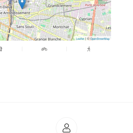
| ©
Leaflet
OpenStreetMap