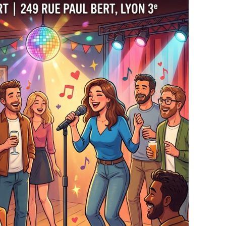
e nouvelles rencontres ? Rassurez-vous, vous
fférente, humaine et authentique, spécialement
de 35 à 45 ans qui partagent la même sensibilité
i, dès 20h00.
 (249 rue Paul Bert, Lyon 3e) — un lieu
ée est limitée à un petit comité de 10 personnes
ente à l'aise.
 de tout : Installez-vous confortablement pour
et échanger en toute liberté.
sser : Que vous chantiez bien ou faux, peu
à pour s'amuser, rire et briser la glace à
-end. Les places sont strictement limitées à 10