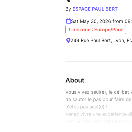
By
ESPACE PAUL BERT
Sat May 30, 2026 from 08
Timezone : Europe/Paris
249 Rue Paul Bert, Lyon, F
About
Vous vivez seul(e), le céliba
de sauter le pas pour faire d
n'êtes pas seul(e) !
Venez vivre une expérience di
conçue pour les célibataires 
que vous.