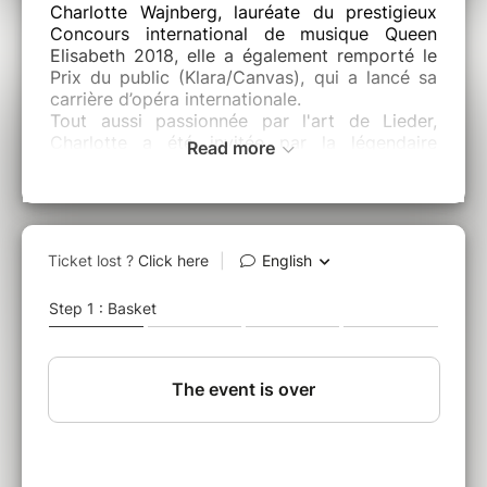
Charlotte Wajnberg, lauréate du prestigieux
Concours international de musique Queen
Elisabeth 2018, elle a également remporté le
Prix du public (Klara/Canvas), qui a lancé sa
carrière d’opéra internationale.
Tout aussi passionnée par l'art de Lieder,
Charlotte a été invitée par la légendaire
Read more
soprano Renée Fleming à participer au
SongStudio 2023 de Carnegie Hall. Elle a été
saluée internationalement pour ses
performances du répertoire du XXe siècle, et
surtout pour la deuxième école viennoise. Ses
interprétations de la musique contemporaine
ont été largement acclamées. Avec le Brussels
Philharmonic, elle enregistre la première
mondiale du cycle de la chanson orchestrale
L'intimité de la distance sous la baguette du
compositeur Robert Groslot pour le label
Naxos. Plus récemment, les compositeurs
Annelies Van Parys, Aftab Darvishi et Calliope
Tsoupaki ont composé de nouvelles œuvres
pour Charlotte Wajnberg et Annelien Van