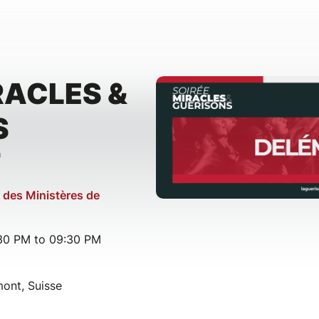
RACLES &
S
T
e des Ministères de
:30 PM to 09:30 PM
ont, Suisse