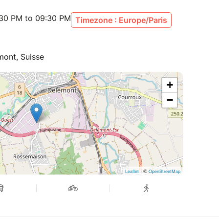
:30 PM to 09:30 PM
Timezone : Europe/Paris
mont, Suisse
+
−
| ©
Leaflet
OpenStreetMap