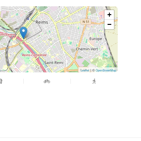
+
−
| ©
Leaflet
OpenStreetMap