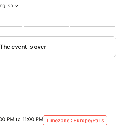
ote de Philippe Joubert, la table ronde proposera
 les enjeux du développement durable dans la
urs d’expérience industrielle et clinique, apport
r.
n parcours culinaire
:00 PM to 11:00 PM
Timezone : Europe/Paris