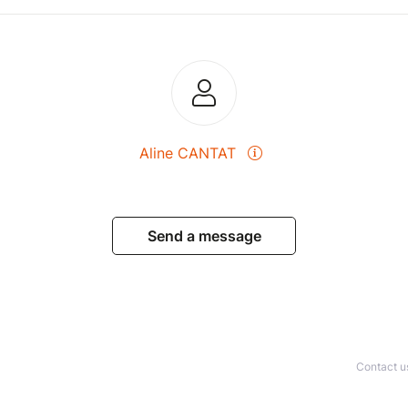
Aline CANTAT
Send a message
Contact u