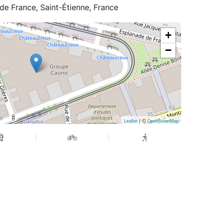
e France, Saint-Étienne, France
+
−
| ©
Leaflet
OpenStreetMap