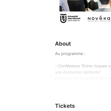
About
Au programme :
- Conférence "Entre risques s
une économie résiliente"
En présence exceptionnelle d
ancien directeur général dél
- Table ronde d'acteurs du ré
transformations : une applicat
Tickets
de Saint-Etienne, DEMEA Sust