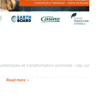
ystémiques et transformation profonde : cap sur
e Philippe Joubert, Fondateur d'Earth on Board,
Read more
égué d'Alstom Group
seau Noveka : "Ressources, durabilité et
ion aux acteurs de la filière santé" avec le CHU
ainable Investment, Thuasne et l'Université Jean