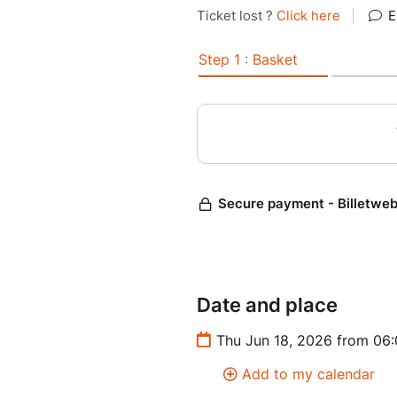
Monnet
Dans la continuité de la keyn
un éclairage opérationnel sur
filière santé, en croisant reto
scientifique et regard financie
- Moment convivial autour d'u
Date and place
Thu Jun 18, 2026 from 06
Add to my calendar