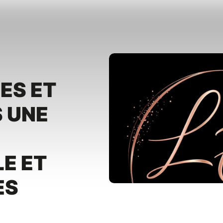
ES ET
 UNE
E ET
ES