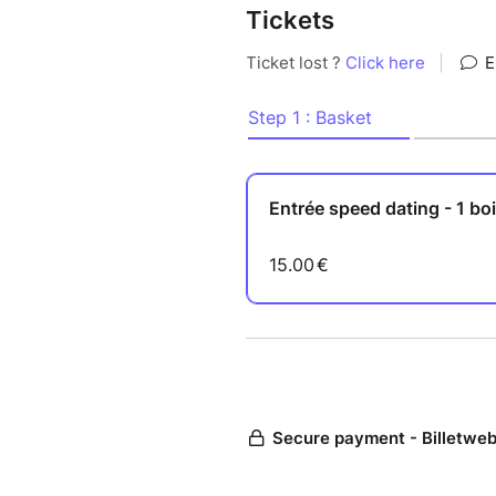
-Place limitées
Tickets
-Une boisson est incluse dans 
CONDITION D’ANNULATION 
Remboursement intégral possib
délai, aucun remboursement n
On a hâte de vous accueillir 