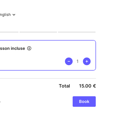
le billet
:
le jusqu’à 3 jours avant l’événement, passé ce
e sera effectué.
et de partager cette première soirée avec vous !