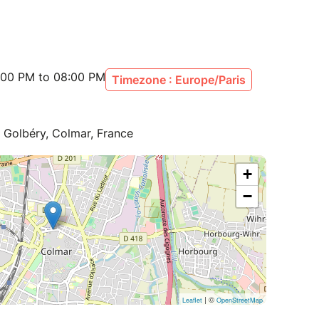
:00 PM to 08:00 PM
Timezone : Europe/Paris
e Golbéry, Colmar, France
+
−
| ©
Leaflet
OpenStreetMap