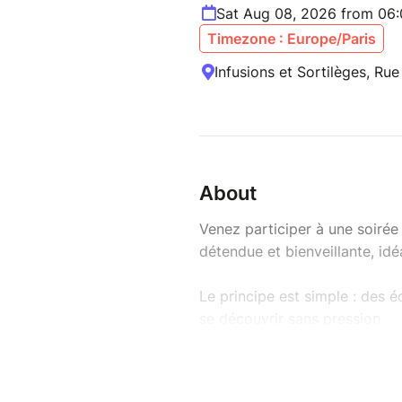
Sat Aug 08, 2026 from 06
Timezone : Europe/Paris
Infusions et Sortilèges, Ru
About
Venez participer à une soiré
détendue et bienveillante, idé
Le principe est simple : des
se découvrir sans pression.
INFORMATION IMPORTANTE 
-Réservation obligatoire