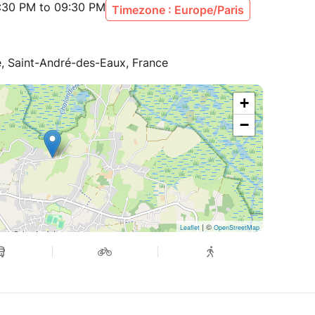
:30 PM to 09:30 PM
Timezone : Europe/Paris
é, Saint-André-des-Eaux, France
+
−
| ©
Leaflet
OpenStreetMap