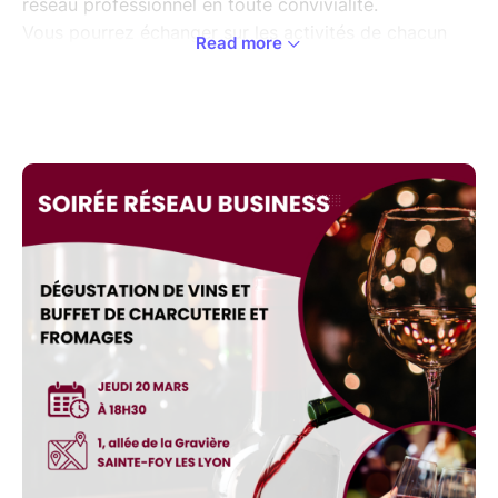
réseau professionnel en toute convivialité.
Vous pourrez échanger sur les activités de chacun
Read more
afin de créer des synergies, des partenariats et du
business.
Programme de la soirée :
18h30 : accueil des participants
19h00 : présentation et pitch des participants avec le
BIM
20h00 : dégustation de vins rouges avec buffet de
charcuterie et fromages
20h00 : networking entre tous les participants
Pensez à apporter vos cartes de visite.