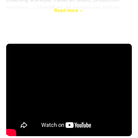
artistique… L’objectif est de soutenir ces artistes
Read more
dans leur professionnalisation à long terme, en
abordant les fondamentaux de la création artistique
et musicale de leurs projets, tout en leur offrant des
outils modernes pour la réalisation, la promotion et la
diffusion, sur le territoire de la Métropole et de
l’Occitanie. Rendez-vous le 15 mai 2025 pour
découvrir le fuzz rock de Paddang, les sonorités pop
et folk francophones de Claire Gimatt, et le dark jazz
électrique de Daibā.
Claire Gimatt, artiste toulousaine au talent
débordant, fusionne folk, pop et électro dans une
musique portée par sa voix chaude et légèrement
éraillée. Son premier album SORCIERES, salué par la
critique (TTT Télérama, sélection FIP), a lancé sa
carrière, avec une tournée en première partie de