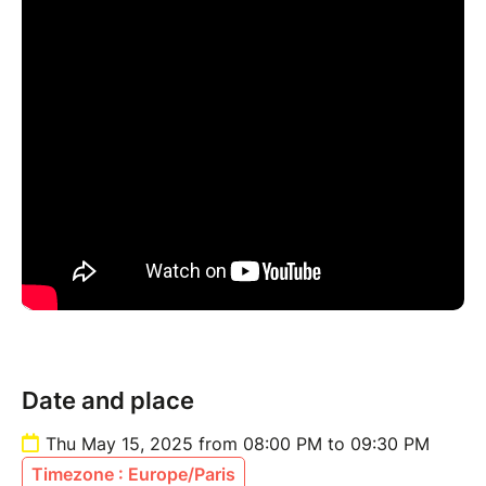
profondeurs abyssales.
Paddang amorce une nouvelle mutation avec “Lost in
Lizardland”, un deuxième album écrit comme un Road
movie SF post-apocalyptique. Osees et King Crimson
à fond dans lʼautoradio, le trio toulousain file à toute
berzingue dans une épopée cosmique aux airs de
prophétie herbertienne. Loin de se cacher derrière un
mur de fuzz ou une montagne de reverb, les trois
voix dictent le ton et invoquent un besoin urgent
dʼagir face à un monde au bord du chaos. Forts de
deux années passées à sillonner les clubs et les
festivals, Paddang bouillonne à lʼidée de replonger
dans la fournaise du live pour partager sa fièvre
primitive avec le public.
Date and place
Thu May 15, 2025 from 08:00 PM to 09:30 PM
Timezone : Europe/Paris