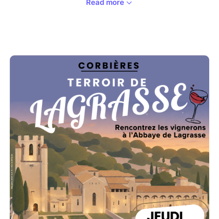
Read more
- Dégustation des vins du terroir de Lagrasse avec
11 vignerons présents
10€ : 1 verre + 3 consommations - sans réservation
préalable
OU
- Formule repas 100% local préparé par le Bastion
35€ : Sur réservation, inscription ci-dessous.
Entrée : Coques en persillade, champignons farcis
aïoli, supions et crevettes sautés
Plat : Effiloché de chevreau façon Massalé, saucisse
maison et roustes grillées
Accompagnements pommes de terre au four et
légumes de saison.
Dessert : Tarte aux fruits.