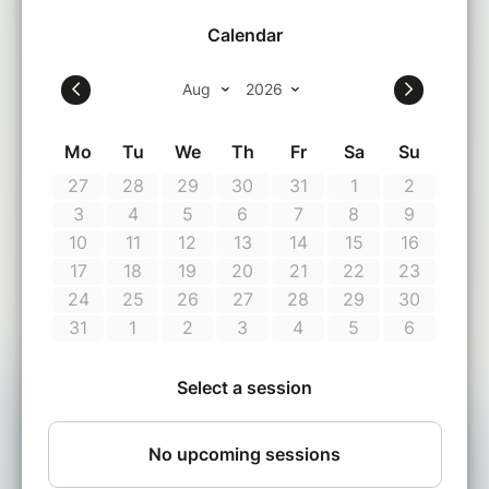
non loin de chez elle. Sa curiosité la pousse à
organiser une rencontre sous prétexte de
réaliser un portrait de lui et de son entreprise
technologique.
Edith is journaliste en alleenstaande moeder.
Het solo ouderschap valt haar zwaar. Wanneer
de identiteit van de man die het sperma
doneerde aan het licht komt, zoekt ze hem op
onder het valse voorwendsel hem te
interviewen over zijn bedrijf. Hun ontmoeting
groeit langzaam uit tot een oprechte band,
terwijl Edith steeds verder wegzakt in haar
leugens.