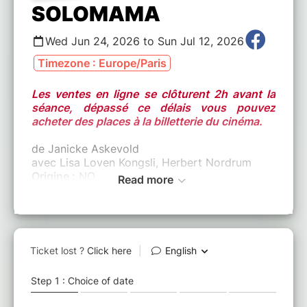
SOLOMAMA
Wed Jun 24, 2026 to Sun Jul 12, 2026
Timezone : Europe/Paris
Les ventes en ligne se clôturent 2h avant la
séance, dépassé ce délais vous pouvez
acheter des places à la billetterie du cinéma.
de Janicke Askevold
avec Lisa Loven Kongsli, Herbert Nordrum
Origine :
NO
Read more
Date de sortie :
24/06/2026
VO ST-BIL
Synopsis
Edith, la quarantaine, souhaite tomber
enceinte grâce à un donneur de sperme
anonyme. Cinq ans plus tard, elle découvre
par hasard l’identité du donneur — Niels, un
développeur de jeux vidéo à succès qui habite