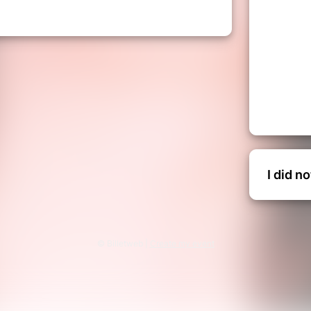
uter dans l'ordre de son histoire personnelle,
spondant à moment fort de sa vie, des histoires
ompare parfois leur style à de la musique de film,
 est invité à entrer dans la bande son d'une vie :
u cœur de l'intime, dans une continuité réservant
ette entrée dans ce monde parallèle n'est qu'un
tation de chacun.
I did n
© Billetweb |
Create my event