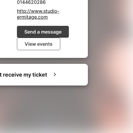
0144620286
http://www.studio-
ermitage.com
Send a message
View events
ot receive my ticket