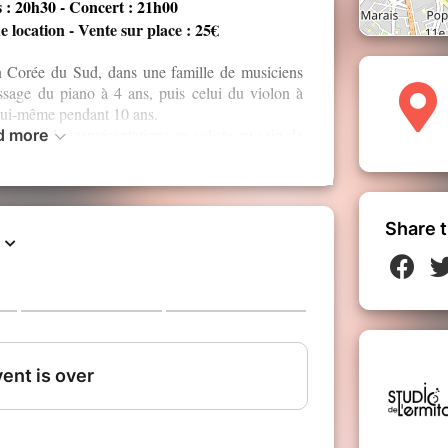
 : 20h30 - Concert : 21h00
e location - Vente sur place : 25€
Corée du Sud, dans une famille de musiciens
ssage du piano à 4 ans, puis celui du violon à
 lui-même pendant 10 ans.
ssique, des représentations en soliste au sein de
d more
urnée avec l’orchestre symphonique de Keimyung,
ce en 2012. Marquée par l'étonnante découverte
ppelli, Moeun abandonne ses plans d’études en
fin d'y apprendre le Jazz, porte d'ouverture vers
Share t
e fonde le collectif Son Moeun Project en 2019,
rg au piano, Florent Allirot à la contrebasse
ri à la batterie.
flagrante, le Son Moeun Project se démarque par
s leur tout premier album Intérieurs, le groupe
ette violoniste coréenne qui nous ouvre son cœur.