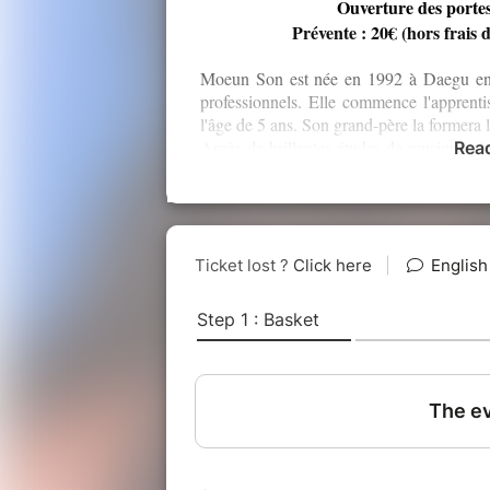
Ouverture des portes
Prévente : 20€ (hors frais d
Moeun Son est née en 1992 à Daegu en 
professionnels. Elle commence l'apprenti
l'âge de 5 ans. Son grand-père la formera
Après de brillantes études de musique cla
Rea
l’orchestre à cordes de Daegu, et une to
Moeun Son choisit de s'installer en Fran
du jeu joyeux et libéré de Stephane Gra
Allemagne et décide de partir en France a
un nouvel éden musical.
Compositrice et arrangeuse, la violonist
rassemblant autour d'elle Dexter Goldbe
Galindo Cuadra à la guitare et Gabriel Ferra
À PROPOS DE L'ALBUM
Aujourd'hui, fort d'une multiculturalité 
son jazz rêveur à l'orée des genres. Dan
nous invite en voyage dans l'intimité de c