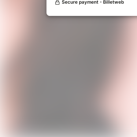
Parmi les 10 morceaux de cet opus à éco
chaque morceau a sa propre couleur, corre
et rencontres qui l'ont marquée. Si l'on c
c'est tout simplement parce que l'auditeur
celle de Moeun.
Intérieurs, c'est donc 50 min de voyage a
quelques surprises au cours du trajet. C
appelle à la rêverie et à la propre interpré
Son Moeun Project
Moeun Son / violon
Galindo Cuadra / guitare
Dexter Goldberg / piano
Florent Allirot / contrebasse
Gabriel Ferrari / batterie