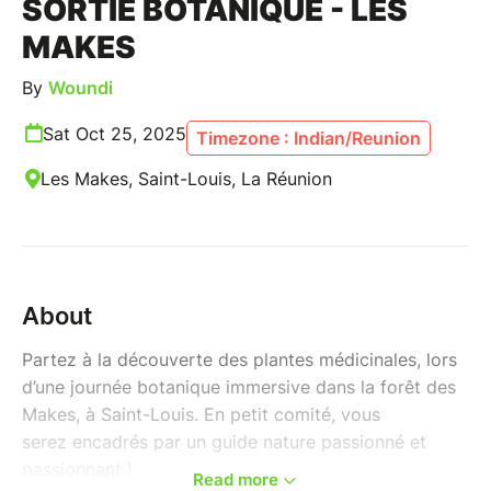
SORTIE BOTANIQUE - LES
MAKES
By
Woundi
Sat Oct 25, 2025
Timezone : Indian/Reunion
Les Makes, Saint-Louis, La Réunion
About
Partez à la découverte des plantes médicinales, lors
d’une journée botanique immersive dans la forêt des
Makes, à Saint-Louis. En petit comité, vous
serez encadrés par un guide nature passionné et
passionnant !
Read more