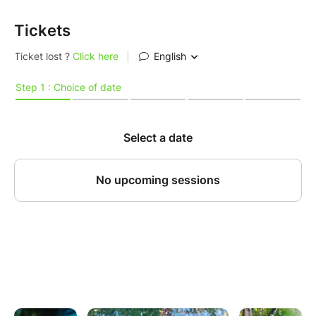
À toute personne curieuse (y compris les
enfants accompagnés) !
Tickets
Déroulé de la journée
__________________________________________________
7h30 : Rendez-vous au départ du sentier (les
informations précises vous seront transmises
par votre guide);
8h : Début de la balade ;
Matinée : 2 à 3h de marche douce au rythme
de la nature. Cette marche sera ponctuée de
plusieurs arrêts pour prendre le temps
d’observer, de décrire et d’en apprendre plus
sur les plantes, mais aussi la biodiversité qui
nous entoure;
Pause déjeuner libre : pensez à prendre votre