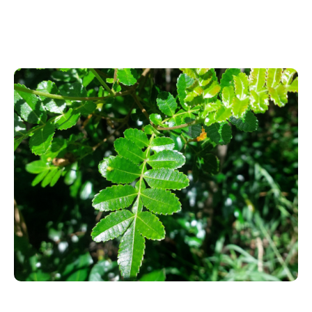
Au programme
____________________________________________________
Une balade accessible à tous, entre 3 et 5 km, sur un
sentier adapté aux familles et aux scolaires. Votre
guide partagera avec vous ses connaissances
approfondies, ses anecdotes étonnantes sur la flore
locale… le tout dans une ambiance conviviale et
détendue.
Cette sortie s’adresse :
Aux passionnés de nature, de bien-être et
aux amateurs de tisanes,
Aux
participants de notre formation
en
phytothérapie (votre inscription se fait
directement depuis la plateforme de cours),