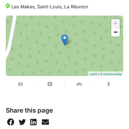
Les Makes, Saint-Louis, La Réunion
Alors, prêt·e à chausser vos baskets et plonger dans
l’uni-vert mystérieux des plantes réunionnaises ?
+
−
| ©
Leaflet
OpenStreetMap
Share this page