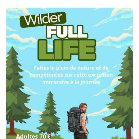
pratique les piliers du bushcraft :
L’Art du Feu (sans briquet) : Apprends à
repérer l’allume-feu naturel parfait en
marchant (comme le fameux amadouvier ou
l’écorce de bouleau) et maîtrise les
techniques ancestrales du firesteel (pierre à
feu).
L’Abri et les Nœuds : Pas besoin d’emporter
toute ta maison. Découvre comment monter
un campement solide, rapide et protecteur
avec un simple tarp (bâche) et quelques
cordages, en maîtrisant les nœuds essentiels
des bois.
L’Eau et la Cueillette : Apprends les règles
d’or pour trouver, filtrer et purifier l’eau en
milieu naturel, et ouvre l’œil sur les plantes
sauvages utiles qui bordent nos chemins.
L’Utilisation des Outils : S’initier aux règles de