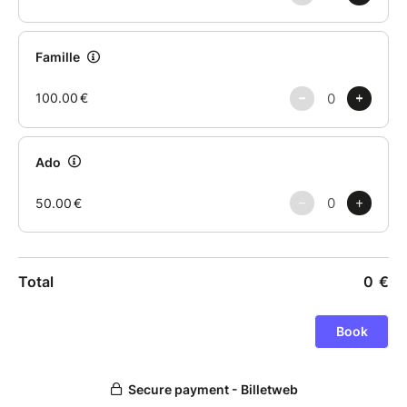
rapidement depuis la métropole).
Inclus : L’encadrement par un passionné et le
prêt du matériel technique pour les ateliers
(firesteels, tarps, cordages…).
Et tu repars avec : Des compétences
concrètes pour tes prochaines sorties, une
bonne bouffée d’air pur et un autre regard sur
la nature qui t’entoure.
Prêt à réveiller ton instinct sauvage ? Réserve ta
place pour la prochaine session !