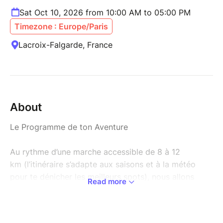
Sat Oct 10, 2026 from 10:00 AM to 05:00 PM
Timezone : Europe/Paris
Lacroix-Falgarde, France
About
Le Programme de ton Aventure
Au rythme d’une marche accessible de 8 à 12
km (l’itinéraire s’adapte aux saisons et à la météo
pour te dénicher les meilleurs spots), nous allons
Read more
transformer les sentiers en un terrain de jeu et de
transmission. Tout au long de la balade, nous ferons
des haltes stratégiques pour décortiquer et mettre en