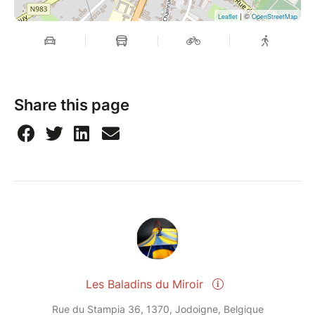
Création lumière : Ananda Murinni
| ©
Leaflet
OpenStreetMap
Mise en scène : Geneviève Knoops
Avec la ville de Durbuy
Teaser : https://youtu.be/eweqe3gr2TU
Share this page
Les Baladins du Miroir
Rue du Stampia 36, 1370, Jodoigne, Belgique