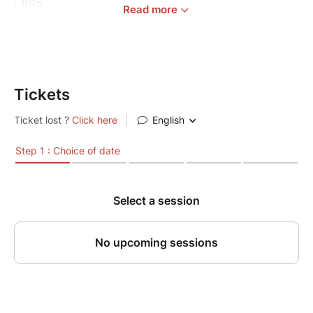
: 1h15
Read more
Met Nederlandse boventiteling
La ligne droite n’existe pas dans la nature disait
Gaudi…
Tickets
À l’heure où notre sphère semble tourner carré et
pagayer en pleine fiction, voici une histoire
authentique et magique comme un baume pour l’âme,
un élixir au goût d’éternité…
Depuis que sa bottine a heurté un étrange caillou
l’envoyant au tapis, c’est son plaisir, à Ferdinand le
facteur, de ramasser les pierres sculptées par la
nature tout au long de ses 35 km de tournée
quotidienne ; des rêves plein le front il remplit le
ventre de sa fidèle brouette tel un petit poucet
monté à l’envers. Durant plus de 30 années, notre