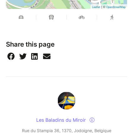
Mise en scène : Geneviève Knoops
| ©
Leaflet
OpenStreetMap
Avec le soutien du Centre Culturel de Habay et de la
Commune de Habay
Share this page
Les Baladins du Miroir
Rue du Stampia 36, 1370, Jodoigne, Belgique