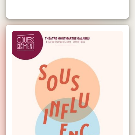
Evrard
Le Cours Clément
, cours de théâtre pour tous
les niveaux (débutant à avancé) et toutes les
envies (Théâtre, Cinéma, Impro, StandUp,
Comédie Musicale ...). Plusieurs lieux dans
Paris et cours d'essai gratuit à la rentrée !
Cours Clément