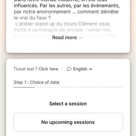
influencés. Par les autres, par les événements,
par notre environnement ... comment démêler
le vrai du faux ?
L'atelier stand up du cours Clément vous
invite à sa thérapie de groupe : venez rire,
passez un bon moment et qui sait, peut être
Read more
vous trouver vous même !
Un spectacle dirigé par Sandra COLOMBO.
Avec :
LE 15 JUIN :
Benjamine Friderich, Stéphane-David
Benayoun, Ambroise Ceulemans, Laura Kiritzé
Topor, Anna Mimouni, Alexandra Mars, Adèle
Simon, Laure Perigois
LE 23 JUIN :
Armand Bani Asadi, Hafida Hajla, Romain
Kroell, Marie-Julie Menard, Marie
Clément, Anna Gram, Fiona Munoz, Nicolas