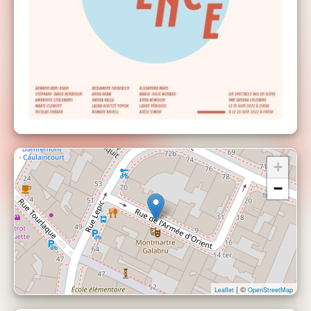
+
−
| ©
Leaflet
OpenStreetMap