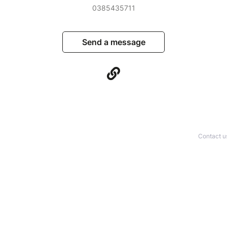
0385435711
Send a message
Contact u