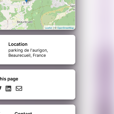
| ©
Leaflet
OpenStreetMap
Location
parking de l'aurigon,
Beaurecueil, France
his page
Contact