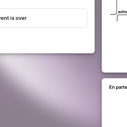
aux et rosé de Provence pour l'apéritif.
aussures de marche ou baskets, des
ou rabanne, serviette), un plaid ou
ntale ou de poche pour le retour.
il la veille au soir, soit le jeudi 30/07
accessible en fonction de la météo. En
 reportée au mercredi 5 août (mêmes
 vite !
En parte