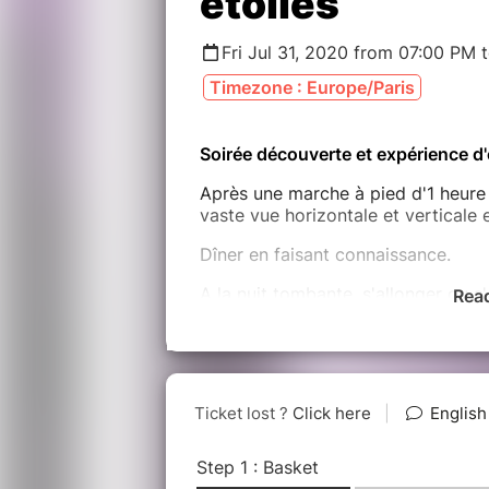
étoiles
Fri Jul 31, 2020 from 07:00 PM 
Timezone : Europe/Paris
Soirée découverte et expérience d
Après une marche à pied d'1 heure 
vaste vue horizontale et verticale 
Dîner en faisant connaissance.
A la nuit tombante, s'allonger ou s
Rea
l'obscurité plongeante et scintil
contemplative spécialement choisi
Il s'agit d'une diffusion sonore av
live.
Départ :
19h du parking de l'aurig
1h30
de marche, au pied de la Sain