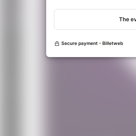
Retour :
aux alentours de 23h45.
Pique-nique compris :
produits loc
Prévoir :
une gourde d'eau, des ch
vêtements chauds, un tapis de sol (
couverture si besoin, et lampe fro
La soirée vous sera confirmée par ma
après 18H, sous réserve du Massif 
cas d'annulation, la séance serait
horaires), ou remboursée.
Nombre de places limitées, réservez