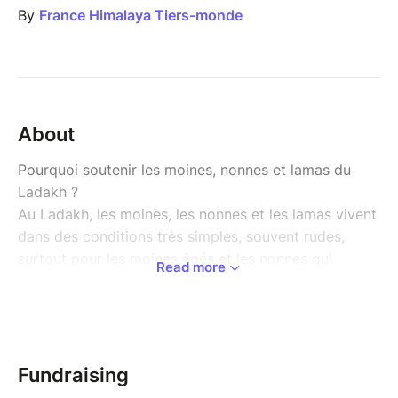
By
France Himalaya Tiers-monde
About
Pourquoi soutenir les moines, nonnes et lamas du
Ladakh ?
Au Ladakh, les moines, les nonnes et les lamas vivent
dans des conditions très simples, souvent rudes,
surtout pour les moines âgés et les nonnes qui
Read more
disposent de très peu de ressources.
Le climat est extrême, les hivers descendent sous –
20°C, les déplacements sont difficiles, et les besoins
essentiels restent importants :
Besoins prioritaires :
Fundraising
• Chauffage et combustible