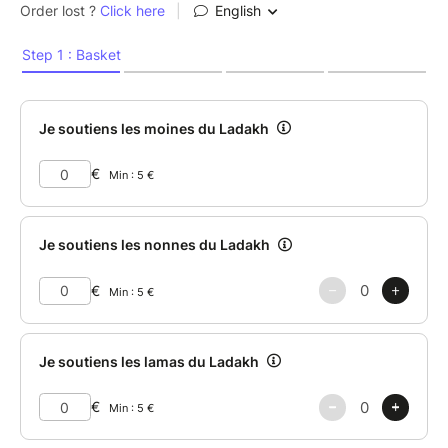
• Nourriture et produits de base
• Soins médicaux, particulièrement pour les moines
âgés
• Matériel d’étude pour les jeunes moines et nonnes
• Déplacements pour les enseignements
Impact direct de votre don
• 10 € → repas pour 1 semaine
• 20 € → provisions pour 1 semaine
• 40 € → chauffage 1 mois
• 60 € → déplacement pour un enseignement
• 100 € → nourriture + soins 1 mois
Votre aide soutient toute la communauté monastique
: les jeunes en formation, les nonnes souvent
oubliées des circuits de soutien, et les anciens qui
ont consacré toute leur vie à la pratique.
Merci pour votre générosité.
Chaque contribution, même petite, améliore